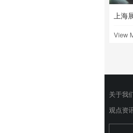
View 
关于我
观点资