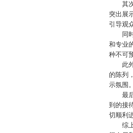
其次，
突出展
引导观
同时，
和专业
种不可
此外，
的陈列
示氛围
最后，
到的接
切顺利
综上所