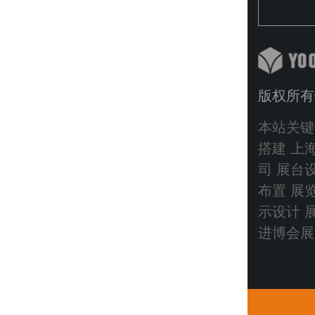
版权所有
本站关键
搭建
上海
司 展台
布置 展
示设计 
进博会展